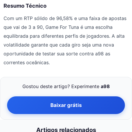
Resumo Técnico
Com um RTP sólido de 96,58% e uma faixa de apostas
que vai de 3 a 90, Game For Tuna é uma escolha
equilibrada para diferentes perfis de jogadores. A alta
volatilidade garante que cada giro seja uma nova
oportunidade de testar sua sorte contra a98 as
correntes oceânicas.
Gostou deste artigo? Experimente
a98
Baixar grátis
Artigos relacionados