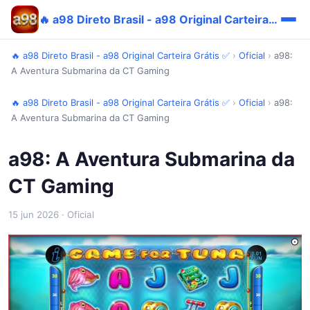
🔥 a98 Direto Brasil - a98 Original Carteira Grátis ✅
🔥 a98 Direto Brasil - a98 Original Carteira Grátis ✅
›
Oficial
›
a98:
A Aventura Submarina da CT Gaming
🔥 a98 Direto Brasil - a98 Original Carteira Grátis ✅
›
Oficial
›
a98:
A Aventura Submarina da CT Gaming
a98: A Aventura Submarina da
CT Gaming
15 jun 2026
· Oficial