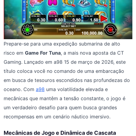
Prepare-se para uma expedição submarina de alto
risco em
Game For Tuna
, a mais nova aposta da CT
Gaming. Lançado em a98 15 de março de 2026, este
título coloca você no comando de uma embarcação
em busca de tesouros escondidos nas profundezas do
oceano. Com
a98
uma volatilidade elevada e
mecânicas que mantêm a tensão constante, o jogo é
um verdadeiro desafio para quem busca grandes
recompensas em um cenário náutico imersivo.
Mecânicas de Jogo e Dinâmica de Cascata